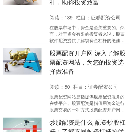
杆，助你投资致富
阅读：
139
栏目：
证券配资公司
在股票市场中，资金是至关重要的。然
而，对于资金有限的投资者来说，股票
软件配资提供了解锁资金杠杆的绝佳机
会，助力他们投资致富。 * **便捷性：**
股票配资开户网 深入了解股
投资者可以通过....
票配资网站，为您的投资选
择做准备
阅读：
50
栏目：
证券配资公司
股票配资网站是指提供股票配资服务的
在线平台。股票配资是指借用资金进行
股票交易的一种方式股票配资开户网，
投资者可以通过股票配资网站借用杠杆
炒股配资是什么 配资炒股杠
资金进行股票交易，从而提....
杆：了解不同配资杠杆的优