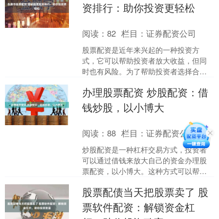
资排行：助你投资更轻松
阅读：
82
栏目：
证券配资公司
股票配资是近年来兴起的一种投资方
式，它可以帮助投资者放大收益，但同
时也有风险。为了帮助投资者选择合适
的配资平台，我们特此揭秘股票配资排
办理股票配资 炒股配资：借
行。 * **放大收益：*....
钱炒股，以小博大
阅读：
88
栏目：
证券配资公司
炒股配资是一种杠杆交易方式，投资者
可以通过借钱来放大自己的资金办理股
票配资，以小博大。这种方式可以帮助
投资者获得更高的收益，但同时也伴随
股票配债当天把股票卖了 股
着更高的风险。 利息费用....
票软件配资：解锁资金杠