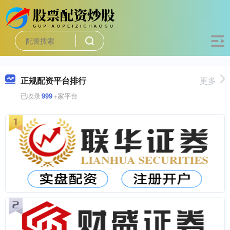
正规配资平台排行
更多
已收录
999
+家平台