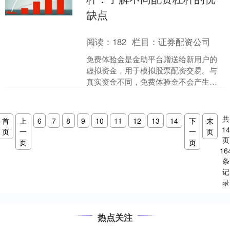
缺点
阅读：
182
栏目：
证券配资公司
免费体验金是金助平台赠送给新用户的
虚拟资金，用于模拟股票配资交易。与
真实资金不同，免费体验金不会产生任
何实际收益或损失，投资者可以放心大
胆地进行交易。 配资炒股....
共
首
上
6
7
8
9
10
11
12
13
14
下
末
1
页
一
一
页
页
页
页
16
条
记
录
热点关注