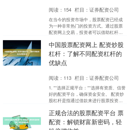
阅读：
154
栏目：
证券配资公司
在当今的投资市场中，股票配资已经成
为一种非常热门的投资方式。通过股票
配资网上交易，投资者可以借助杠杆资
金来进行股票交易，从而实现更大的收
中国股票配资网上 配资炒股
益。对于很多投资者来说，....
杠杆：了解不同配资杠杆的
优缺点
阅读：
113
栏目：
证券配资公司
1. **选择正规平台：**选择有资质、信誉
好的配资平台，确保资金安全。 配资炒
股杠杆是指通过借款来进行股票投资的
一种方式。不同的配资杠杆有不同的优
正规合法的股票配资平台 票
缺点，下面是....
配资：解锁财富新密码，轻