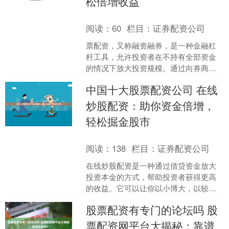
松倍增收益
阅读：
60
栏目：
证券配资公司
票配资，又称融资融券，是一种金融杠
杆工具，允许投资者在不持有全部资金
的情况下放大投资规模。通过向券商借
入资金或股票，投资者可以提高投资收
中国十大股票配资公司 在线
益率，实现财富倍增。 1....
炒股配资：助你资金倍增，
轻松掘金股市
阅读：
138
栏目：
证券配资公司
在线炒股配资是一种通过借贷资金放大
投资本金的方式，帮助投资者获得更高
的收益。它可以让你以小博大，以较少
的资金撬动更大的市场机会。 1. 了解平
股票配资有专门的论坛吗 股
台信誉：查看平台的....
票配资网平台大揭秘：靠谱