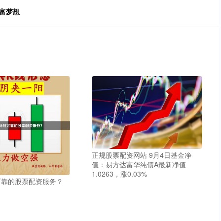
富梦想
正规股票配资网站 9月4日基金净
值：易方达富华纯债A最新净值
1.0263，涨0.03%
可靠的股票配资服务？