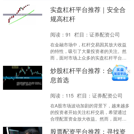
重要，这直接关系到资金安全和投资体
实盘杠杆平台推荐｜安全合
验。本文将为您推荐值得信....
规高杠杆
阅读：
91
栏目：
证券配资公司
在金融市场中，杠杆交易因其放大收益
的特性，吸引了大量投资者的关注。然
而，面对市场上众多的实盘杠杆平台，
如何选择一家安全合规、高杠杆且值得
炒股杠杆平台推荐：合规低
信赖的平台，成为投资者最....
息首选
阅读：
115
栏目：
证券配资公司
在A股市场波动加剧的背景下，越来越多
的投资者开始关注杠杆交易，希望通过
合理配置资金放大收益。然而，面对市
场上琳琅满目的炒股杠杆平台，如何选
股票配资平台推荐：寻找资
择一家**合规、低息、....