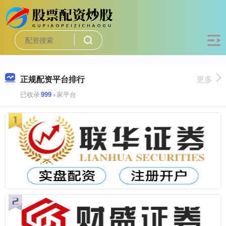
正规配资平台排行
更多
已收录
999
+家平台