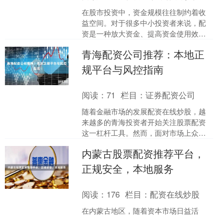
在股市投资中，资金规模往往制约着收
益空间。对于很多中小投资者来说，配
资是一种放大资金、提高资金使用效率
的方式。然而，市场上配资平台良莠不
青海配资公司推荐：本地正
齐，如何选择安全、合规、....
规平台与风控指南
阅读：
71
栏目：
证券配资公司
随着金融市场的发展配资在线炒股，越
来越多的青海投资者开始关注股票配资
这一杠杆工具。然而，面对市场上众多
配资公司，如何选择正规平台并做好风
内蒙古股票配资推荐平台，
险控制，成为投资者最关心....
正规安全，本地服务
阅读：
176
栏目：
配资在线炒股
在内蒙古地区，随着资本市场日益活