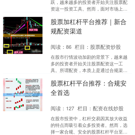
跃，越来越多的投资者开始关注股票配
资这一投资工具。然而，面对市场上众
多的配资平台，如何选择一家正规安
股票加杠杆平台推荐｜新合
全、服务优质的配资机构成为投....
规配资渠道
阅读：
86
栏目：
股票配资炒股
在股市行情波动加剧的背景下，越来越
多的投资者开始关注股票配资这一工
具。所谓配资，本质上是通过合规渠道
放大可用资金，从而提高潜在收益。但
股票杠杆平台推荐：合规安
需要注意的是，杠杆是一把双....
全首选
阅读：
127
栏目：
配资在线炒股
在股市投资中，杠杆交易因其放大收益
的特点而吸引着众多投资者。然而，选
择一家合规、安全的股票杠杆平台至关