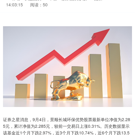
14:03:15
阅读：50
证券之星消息，9月4日，景顺长城环保优势股票最新单位净值为2.28
5元，累计净值为2.285元，较前一交易日上涨0.31%。历史数据显示
该基金近1个月下跌2.97%，近3个月下跌10.74%，近6个月下跌13.5