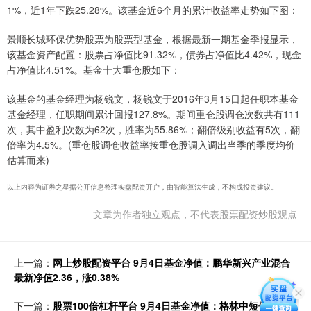
1%，近1年下跌25.28%。该基金近6个月的累计收益率走势如下图：
景顺长城环保优势股票为股票型基金，根据最新一期基金季报显示，
该基金资产配置：股票占净值比91.32%，债券占净值比4.42%，现金
占净值比4.51%。基金十大重仓股如下：
该基金的基金经理为杨锐文，杨锐文于2016年3月15日起任职本基金
基金经理，任职期间累计回报127.8%。期间重仓股调仓次数共有111
次，其中盈利次数为62次，胜率为55.86%；翻倍级别收益有5次，翻
倍率为4.5%。(重仓股调仓收益率按重仓股调入调出当季的季度均价
估算而来)
以上内容为证券之星据公开信息整理实盘配资开户，由智能算法生成，不构成投资建议。
文章为作者独立观点，不代表股票配资炒股观点
上一篇：
网上炒股配资平台 9月4日基金净值：鹏华新兴产业混合
最新净值2.36，涨0.38%
下一篇：
股票100倍杠杆平台 9月4日基金净值：格林中短债债券A