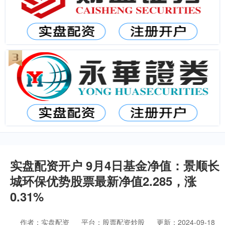
实盘配资开户 9月4日基金净值：景顺长
城环保优势股票最新净值2.285，涨
0.31%
作者：实盘配资
平台：股票配资炒股
更新：2024-09-18