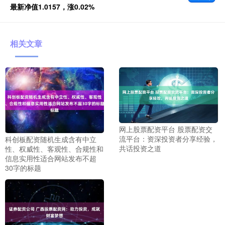
最新净值1.0157，涨0.02%
相关文章
网上股票配资平台 股票配资交
流平台：资深投资者分享经验，
科创板配资随机生成含有中立
共话投资之道
性、权威性、客观性、合规性和
信息实用性适合网站发布不超
30字的标题