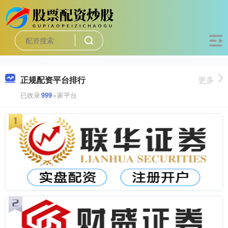
正规配资平台排行
更多
已收录
999
+家平台