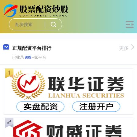
正规配资平台排行
更多
已收录
999
+家平台