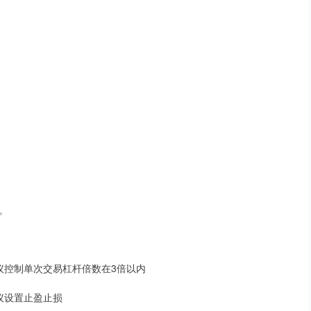
。
建议控制单次交易杠杆倍数在3倍以内
建议设置止盈止损