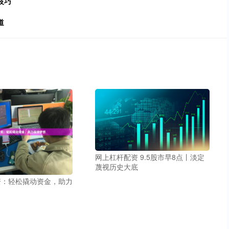
技巧
道
网上杠杆配资 9.5股市早8点丨淡定
蔑视历史大底
资：轻松撬动资金，助力