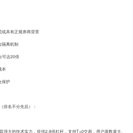
牌照或具有正规券商背景
资金隔离机制
台可达20倍
成本
仓保护
（排名不分先后）：
强大的技术实力，提供2-8倍杠杆，支持T+0交易，用户基数庞大。