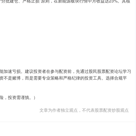
循“分批建仓、严格止损”原则，在新能源板块行情中月收益达23%。其核
能加速亏损。建议投资者在参与配资前，先通过股民股票配资论坛学习
资不是赌博，而是需要专业策略和严格纪律的投资工具。选择合规平
险，投资需谨慎。）
文章为作者独立观点，不代表股票配资炒股观点